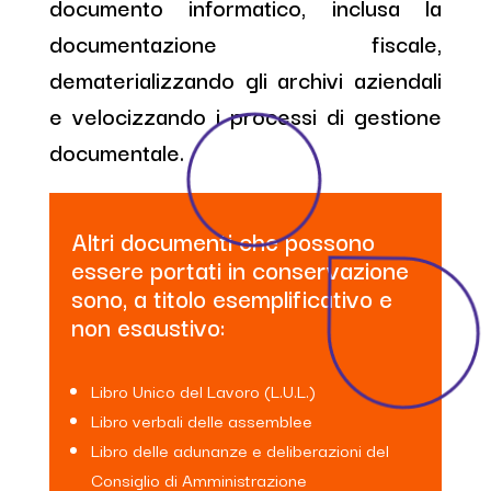
documento informatico, inclusa la
documentazione fiscale,
dematerializzando gli archivi aziendali
e velocizzando i processi di gestione
documentale.
Altri documenti che possono
essere portati in
conservazione
sono, a titolo esemplificativo e
non esaustivo:
Libro Unico del Lavoro (L.U.L.)
Libro verbali delle assemblee
Libro delle adunanze e deliberazioni del
Consiglio di Amministrazione