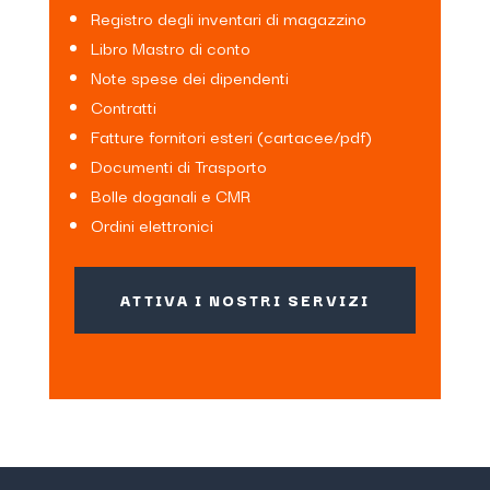
Registro degli inventari di magazzino
Libro Mastro di conto
Note spese dei dipendenti
Contratti
Fatture fornitori esteri (cartacee/pdf)
Documenti di Trasporto
Bolle doganali e CMR
Ordini elettronici
ATTIVA I NOSTRI SERVIZI