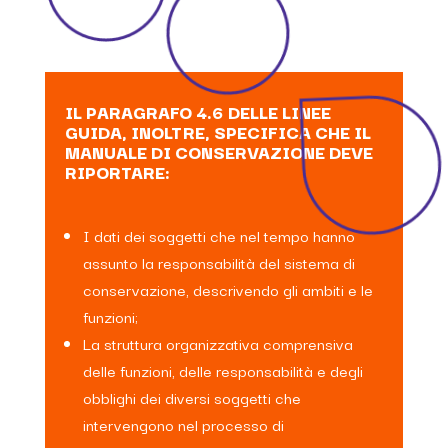
IL PARAGRAFO 4.6 DELLE LINEE
GUIDA, INOLTRE, SPECIFICA CHE IL
MANUALE DI CONSERVAZIONE DEVE
RIPORTARE:
I dati dei soggetti che nel tempo hanno
assunto la responsabilità del sistema di
conservazione, descrivendo gli ambiti e le
funzioni;
La struttura organizzativa comprensiva
delle funzioni, delle responsabilità e degli
obblighi dei diversi soggetti che
intervengono nel processo di