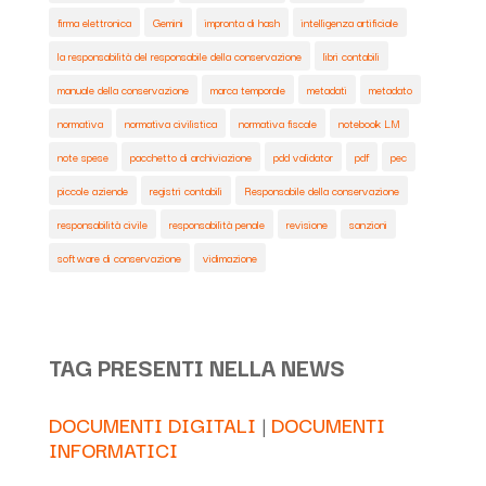
firma elettronica
Gemini
impronta di hash
intelligenza artificiale
la responsabilità del responsabile della conservazione
libri contabili
manuale della conservazione
marca temporale
metadati
metadato
normativa
normativa civilistica
normativa fiscale
notebook LM
note spese
pacchetto di archiviazione
pdd validator
pdf
pec
piccole aziende
registri contabili
Responsabile della conservazione
responsabilità civile
responsabilità penale
revisione
sanzioni
software di conservazione
vidimazione
TAG PRESENTI NELLA NEWS
DOCUMENTI DIGITALI
|
DOCUMENTI
INFORMATICI