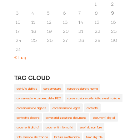
1
2
3
4
5
6
7
8
9
10
11
12
13
14
15
16
17
18
19
20
21
22
23
24
25
26
27
28
29
30
31
« Lug
TAG CLOUD
archivio digitale
conservatore
conservazione a norma
conservazione a norma delle PEC
conservazione delle fatture elettroniche
conservazione digitale
conservazione legale
contratti
contratto d'opera
dematerializzazione documenti
documenti digitali
documenti diigtali
documenti informatici
errori da non fare
fatturazione elettronica
fatture elettroniche
firma digitale